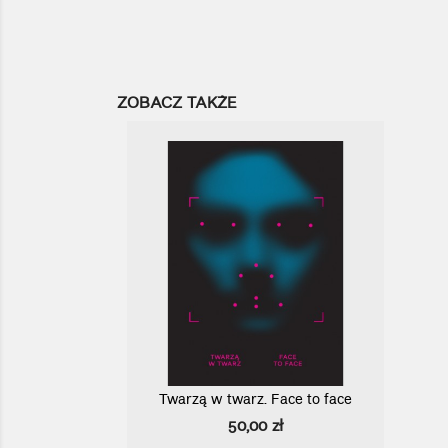
ZOBACZ TAKŻE
Twarzą w twarz. Face to face
Szybki podgląd

Cena
50,00 zł