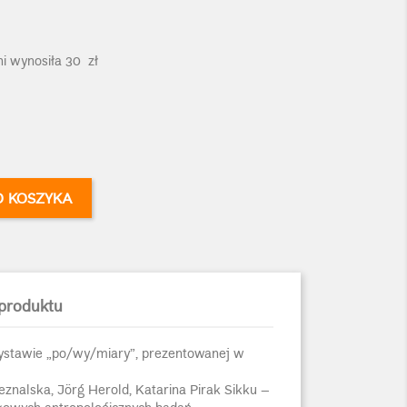
ni wynosiła 30 zł
O KOSZYKA
produktu
ystawie „po/wy/miary”, prezentowanej w
eznalska, Jörg Herold, Katarina Pirak Sikku –