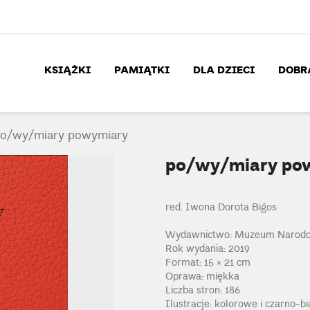
KSIĄŻKI
PAMIĄTKI
DLA DZIECI
DOBR
o/wy/miary powymiary
po/wy/miary po
red. Iwona Dorota Bigos
Wydawnictwo: Muzeum Narod
Rok wydania: 2019
Format: 15 × 21 cm
Oprawa: miękka
Liczba stron: 186
Ilustracje: kolorowe i czarno-bi