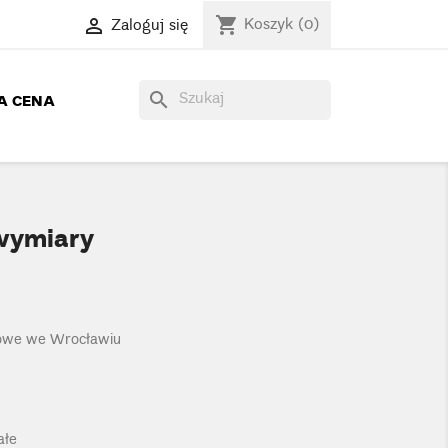
Koszyk
(0)
Zaloguj się
shopping_cart

search
A CENA
wymiary
owe we Wrocławiu
ałe