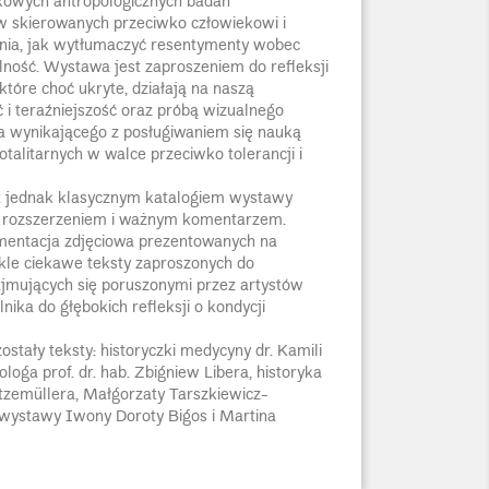
owych antropologicznych badań
 skierowanych przeciwko człowiekowi i
ania, jak wytłumaczyć resentymenty wobec
alność. Wystawa jest zaproszeniem do refleksji
które choć ukryte, działają na naszą
i teraźniejszość oraz próbą wizualnego
a wynikającego z posługiwaniem się nauką
talitarnych w walce przeciwko tolerancji i
est jednak klasycznym katalogiem wystawy
jej rozszerzeniem i ważnym komentarzem.
mentacja zdjęciowa prezentowanych na
kle ciekawe teksty zaproszonych do
mujących się poruszonymi przez artystów
nika do głębokich refleksji o kondycji
stały teksty: historyczki medycyny dr. Kamili
ologa prof. dr. hab. Zbigniew Libera, historyka
Etzemüllera, Małgorzaty Tarszkiewicz-
 wystawy Iwony Doroty Bigos i Martina