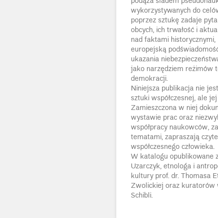
podąża śladem pseudonauk
wykorzystywanych do celów
poprzez sztukę zadaje pyt
obcych, ich trwałość i aktu
nad faktami historycznymi, 
europejską podświadomość 
ukazania niebezpieczeństw
jako narzędziem reżimów to
demokracji.
Niniejsza publikacja nie j
sztuki współczesnej, ale 
Zamieszczona w niej doku
wystawie prac oraz niezwy
współpracy naukowców, zaj
tematami, zapraszają czytel
współczesnego człowieka.
W katalogu opublikowane zo
Uzarczyk, etnologa i antrop
kultury prof. dr. Thomasa 
Zwolickiej oraz kuratorów
Schibli.