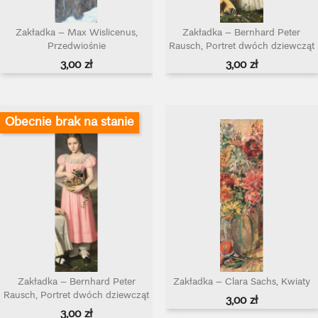
Zakładka – Max Wislicenus,
Zakładka – Bernhard Peter
Przedwiośnie
Rausch, Portret dwóch dziewcząt
Cena
Cena
3,00 zł
3,00 zł
Obecnie brak na stanie
Zakładka – Bernhard Peter
Zakładka – Clara Sachs, Kwiaty
Rausch, Portret dwóch dziewcząt
Cena
3,00 zł
Cena
3,00 zł