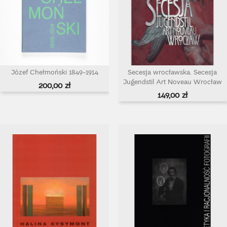
Józef Chełmoński 1849-1914
Secesja wrocławska. Secesja
Jugendstil Art Noveau Wrocław
Cena
200,00 zł
Cena
149,00 zł