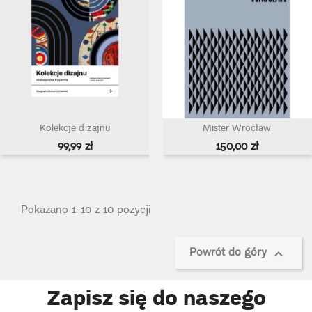
Kolekcje dizajnu
Mister Wrocław
Cena
Cena
99,99 zł
150,00 zł
Pokazano 1-10 z 10 pozycji
Powrót do góry

Zapisz się do naszego