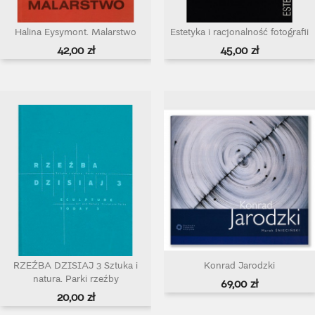
Halina Eysymont. Malarstwo
Estetyka i racjonalność fotografii
Cena
Cena
42,00 zł
45,00 zł
RZEŹBA DZISIAJ 3 Sztuka i
Konrad Jarodzki
natura. Parki rzeźby
Cena
69,00 zł
Cena
20,00 zł