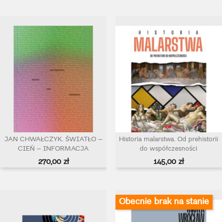
JAN CHWAŁCZYK. ŚWIATŁO –
Historia malarstwa. Od prehistorii
CIEŃ – INFORMACJA
do współczesności
Cena
Cena
270,00 zł
145,00 zł
Obecnie brak na stanie