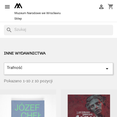
shopping_cart


Muzeum Narodowe we Wrocławiu
Sklep
Polecamy
search
INNE WYDAWNICTWA
Trafność

Pokazano 1-10 z 10 pozycji