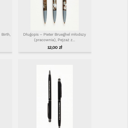
Birth,
Długopis – Pieter Brueghel młodszy
Szybki podgląd

(pracownia), Pejzaż z...
Cena
12,00 zł