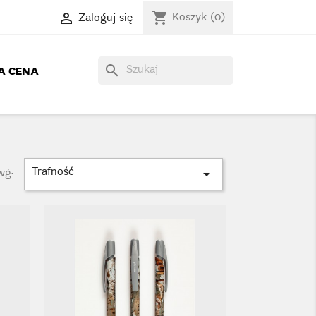
Koszyk
(0)
Zaloguj się
shopping_cart

search
A CENA
Trafność
wg:
