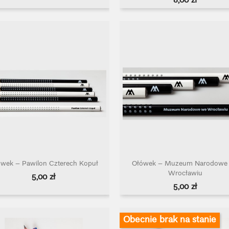
Cena
6,00 zł
wek – Pawilon Czterech Kopuł
Ołówek – Muzeum Narodowe
Szybki podgląd
Szybki podgląd


Wrocławiu
Cena
5,00 zł
Cena
5,00 zł
Obecnie brak na stanie