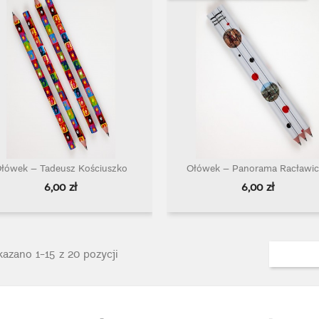
łówek – Tadeusz Kościuszko
Ołówek – Panorama Racławic
Szybki podgląd
Szybki podgląd


Cena
Cena
6,00 zł
6,00 zł
azano 1-15 z 20 pozycji