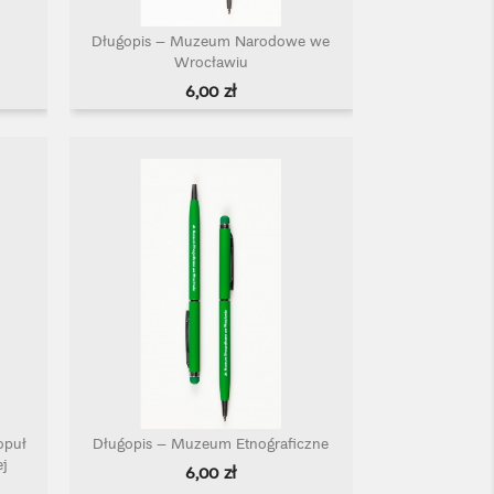
Długopis – Muzeum Narodowe we
Szybki podgląd

Wrocławiu
Cena
6,00 zł
opuł
Długopis – Muzeum Etnograficzne
Szybki podgląd

j
Cena
6,00 zł