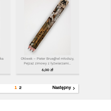
ka
Ołówek – Pieter Brueghel młodszy,
Szybki podgląd

Pejzaż zimowy z łyżwiarzami...
Cena
6,00 zł
1
2
Następny
