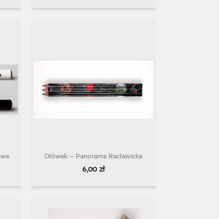
 we
Ołówek – Panorama Racławicka
Szybki podgląd

Cena
6,00 zł