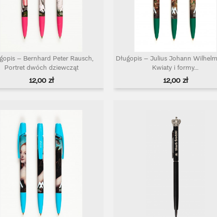
gopis – Bernhard Peter Rausch,
Długopis – Julius Johann Wilhelm 
Szybki podgląd
Szybki podgląd


Portret dwóch dziewcząt
Kwiaty i formy...
Cena
Cena
12,00 zł
12,00 zł