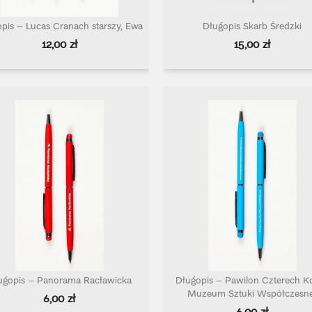
pis – Lucas Cranach starszy, Ewa
Długopis Skarb Średzki
Szybki podgląd
Szybki podgląd


Cena
Cena
12,00 zł
15,00 zł
ugopis – Panorama Racławicka
Długopis – Pawilon Czterech K
Szybki podgląd
Szybki podgląd


Muzeum Sztuki Współczesne
Cena
6,00 zł