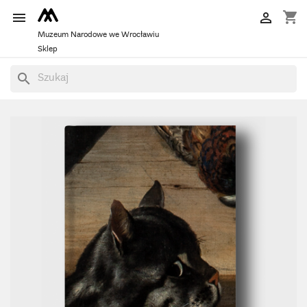
shopping_cart


Muzeum Narodowe we Wrocławiu
Sklep
search