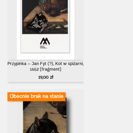
Przypinka – Jan Fyt (?), Kot w spiżarni,
1652 [fragment]
Cena
19,00 zł
Obecnie brak na stanie