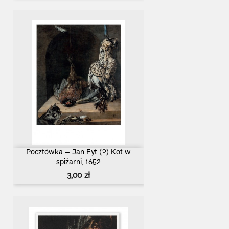
Pocztówka – Jan Fyt (?) Kot w
spiżarni, 1652
Cena
3,00 zł