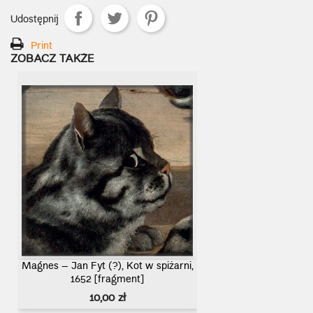
Udostępnij
Print
ZOBACZ TAKŻE
Magnes – Jan Fyt (?), Kot w spiżarni,
1652 [fragment]
Cena
10,00 zł