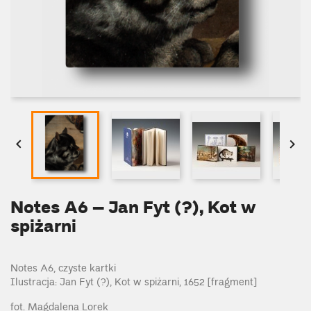


Notes A6 – Jan Fyt (?), Kot w
spiżarni
Notes A6, czyste kartki
Ilustracja: Jan Fyt (?), Kot w spiżarni, 1652 [fragment]
fot. Magdalena Lorek