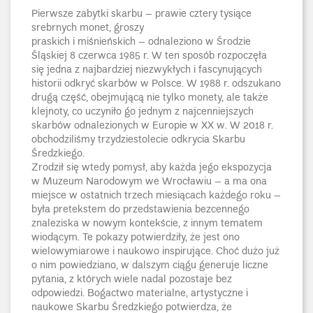
Pierwsze zabytki skarbu – prawie cztery tysiące
srebrnych monet, groszy
praskich i miśnieńskich – odnaleziono w Środzie
Śląskiej 8 czerwca 1985 r. W ten sposób rozpoczęła
się jedna z najbardziej niezwykłych i fascynujących
historii odkryć skarbów w Polsce. W 1988 r. odszukano
drugą część, obejmującą nie tylko monety, ale także
klejnoty, co uczyniło go jednym z najcenniejszych
skarbów odnalezionych w Europie w XX w. W 2018 r.
obchodziliśmy trzydziestolecie odkrycia Skarbu
Średzkiego.
Zrodził się wtedy pomysł, aby każda jego ekspozycja
w Muzeum Narodowym we Wrocławiu – a ma ona
miejsce w ostatnich trzech miesiącach każdego roku –
była pretekstem do przedstawienia bezcennego
znaleziska w nowym kontekście, z innym tematem
wiodącym. Te pokazy potwierdziły, że jest ono
wielowymiarowe i naukowo inspirujące. Choć dużo już
o nim powiedziano, w dalszym ciągu generuje liczne
pytania, z których wiele nadal pozostaje bez
odpowiedzi. Bogactwo materialne, artystyczne i
naukowe Skarbu Średzkiego potwierdza, że