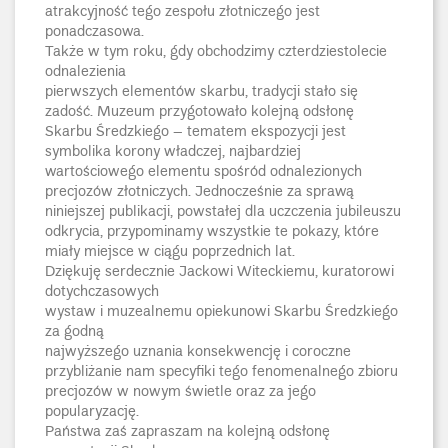
atrakcyjność tego zespołu złotniczego jest
ponadczasowa.
Także w tym roku, gdy obchodzimy czterdziestolecie
odnalezienia
pierwszych elementów skarbu, tradycji stało się
zadość. Muzeum przygotowało kolejną odsłonę
Skarbu Średzkiego – tematem ekspozycji jest
symbolika korony władczej, najbardziej
wartościowego elementu spośród odnalezionych
precjozów złotniczych. Jednocześnie za sprawą
niniejszej publikacji, powstałej dla uczczenia jubileuszu
odkrycia, przypominamy wszystkie te pokazy, które
miały miejsce w ciągu poprzednich lat.
Dziękuję serdecznie Jackowi Witeckiemu, kuratorowi
dotychczasowych
wystaw i muzealnemu opiekunowi Skarbu Średzkiego
za godną
najwyższego uznania konsekwencję i coroczne
przybliżanie nam specyfiki tego fenomenalnego zbioru
precjozów w nowym świetle oraz za jego
popularyzację.
Państwa zaś zapraszam na kolejną odsłonę