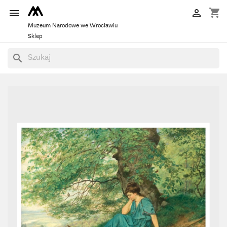
shopping_cart


Muzeum Narodowe we Wrocławiu
Sklep
search