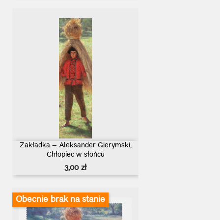
Zakładka – Aleksander Gierymski,
Chłopiec w słońcu
Cena
3,00 zł
Obecnie brak na stanie