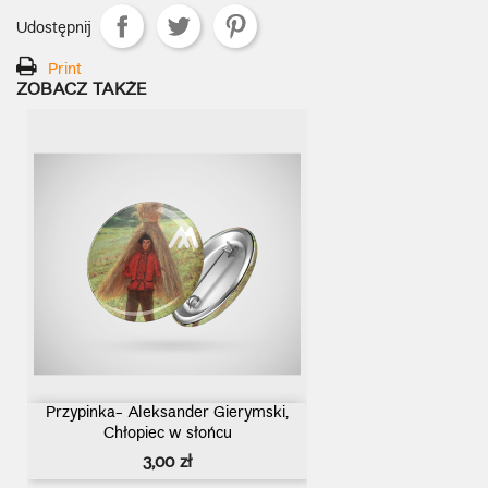
Udostępnij
Print
ZOBACZ TAKŻE
Przypinka- Aleksander Gierymski,
Chłopiec w słońcu
Cena
3,00 zł