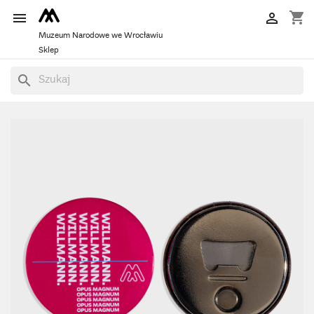
shopping_cart


Muzeum Narodowe we Wrocławiu
Sklep
search