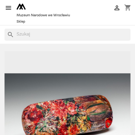
shopping_cart


Muzeum Narodowe we Wrocławiu
Sklep
search