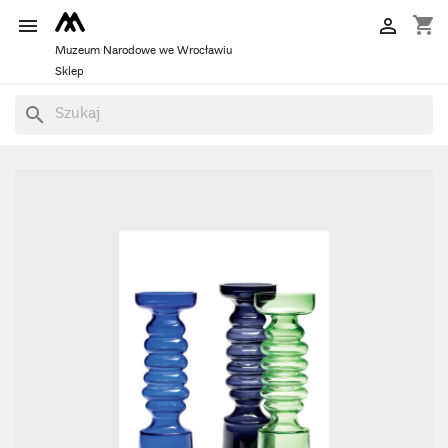
shopping_cart


Muzeum Narodowe we Wrocławiu
Sklep
search