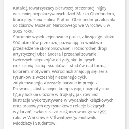
Katalog towarzyszący pierwszej prezentacji nigdy
wcześniej niepokazywanych dzieł Marka Oberländera,
które jego żona Halina Pfeffer-Oberländer przekazała
do zbiorów Muzeum Narodowego we Wrocławiu w
2022 roku.
Starannie wyselekcjonowane prace, z liczącego blisko
500 obiektów przekazu, pozwalają na wnikliwe
prześledzenie skomplikowanej i różnorodnej drogi
artystycznej Oberländera i przeanalizowanie
twórczych niepokojów artysty, skutkujących
niezliczoną liczbą rysunków – studiów nad formą,
kolorem, motywem. Wśród nich znajdują się:
seria
rysunków z wcześniej nieznanego cyklu
zatytułowanego
Korzenie
, barwne impresje z
Prowansji, abstrakcyjne kompozycje, enigmatyczne
figury ludzkie ułożone w trójkąty, jak również
ilustracje wykorzystywane w wydaniach książkowych
oraz prasowych czy rysunkowe relacje bieżących
wydarzeń, zwłaszcza ze zorganizowanego w 1955
roku w Warszawie V Światowego Festiwalu
Młodzieży i Studentów.