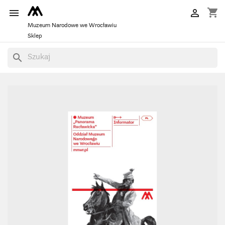
shopping_cart


Muzeum Narodowe we Wrocławiu
Sklep
search