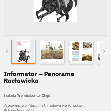


Informator – Panorama
Racławicka
I
zabela Trembałowicz-Chęć
Wydawnictwo: Muzeum Narodowe we Wrocławiu
Rok wydania: 2024