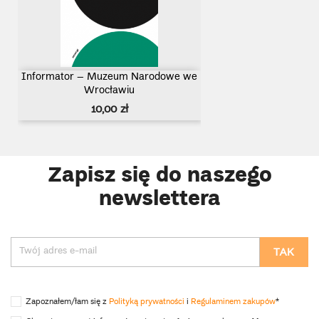
Informator – Muzeum Narodowe we
Wrocławiu
Cena
10,00 zł
Zapisz się do naszego
newslettera
Zapoznałem/łam się z
Polityką prywatności
i
Regulaminem zakupów
*